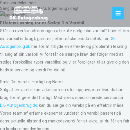
Sælg varebilen her!
Gå
Sælg din varebil til DK-Autogenbrug i dag!
til
indholdet
Effektiv Løsning for at Sælge Din Varebil
Står du overfor udfordringen at skulle sælge din varebil? Uanset om
din varebil er brugt, gammel, eller måske endda defekt, er
DK-
Autogenbrug.dk
her for at tilbyde en effektiv og problemfri løsning
til salg af din varebil. Vi forstår de særlige krav, der følger med at
sælge forskellige typer varebiler, og vi er forpligtet til at give dig den
bedste service og værdi for din bil.
Sælg Din Varebil Hurtigt og Nemt
Salg af en varebil kan virke som en stor opgave, især hvis du har
brug for at gøre det hurtigt. Med vores specialiserede service på
DK-Autogenbrug.dk
, kan du sælge din varebil på en effektiv måde.
Vores team af erfarne eksperter vurderer din varebil baseret på
dens aktuelle tilstand og markedsværdi for at sikre, at du får en fair
og konkurrencedygtig pris.