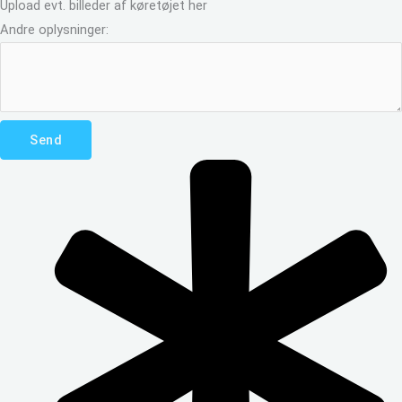
Upload evt. billeder af køretøjet her
Andre oplysninger:
Send