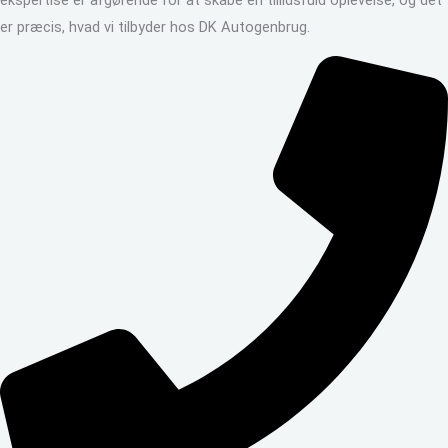
ekspertise er afgørende for at skabe en tillidsfuld oplevelse, og det
er præcis, hvad vi tilbyder hos DK Autogenbrug.