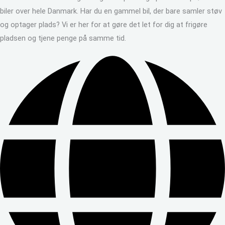
biler over hele Danmark. Har du en gammel bil, der bare samler støv
og optager plads? Vi er her for at gøre det let for dig at frigøre
pladsen og tjene penge på samme tid.