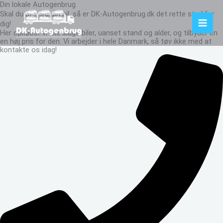
Din lokale Autogenbrug
Gå
Skal du af med din bil, så er DK-Autogenbrug.dk det rette sted for
til
dig!
indholdet
Her opkøber vi alle slags biler, uanset stand og alder, og tilbyder en
en høj pris for den. Vi arbejder i hele Danmark, så tøv ikke med at
kontakte os idag!