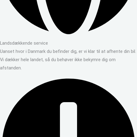
Landsdækkende service
Uanset hvor i Danmark du befinder dig, er vi klar til at afhente din bil.
Vi dækker hele landet, så du behøver ikke bekymre dig om
afstanden.