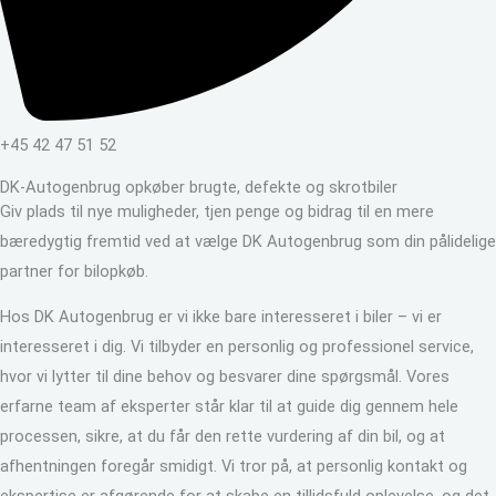
+45 42 47 51 52
DK-Autogenbrug opkøber brugte, defekte og skrotbiler
Giv plads til nye muligheder, tjen penge og bidrag til en mere
bæredygtig fremtid ved at vælge DK Autogenbrug som din pålidelige
partner for bilopkøb.
Hos DK Autogenbrug er vi ikke bare interesseret i biler – vi er
interesseret i dig. Vi tilbyder en personlig og professionel service,
hvor vi lytter til dine behov og besvarer dine spørgsmål. Vores
erfarne team af eksperter står klar til at guide dig gennem hele
processen, sikre, at du får den rette vurdering af din bil, og at
afhentningen foregår smidigt. Vi tror på, at personlig kontakt og