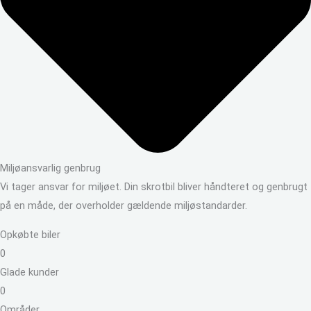
Miljøansvarlig genbrug
Vi tager ansvar for miljøet. Din skrotbil bliver håndteret og genbrugt
på en måde, der overholder gældende miljøstandarder.
Opkøbte biler
0
Glade kunder
0
Områder