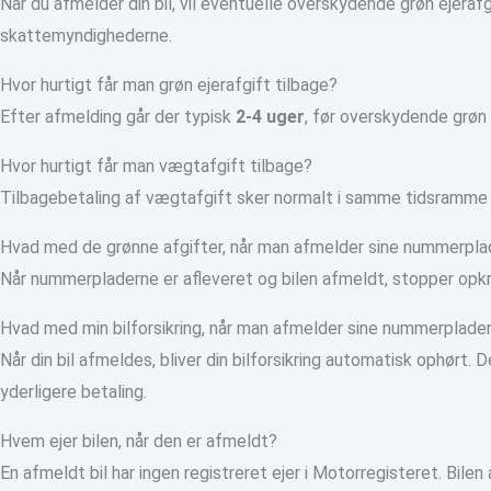
Når du afmelder din bil, vil eventuelle overskydende grøn ejerafg
skattemyndighederne.
Hvor hurtigt får man grøn ejerafgift tilbage?
Efter afmelding går der typisk
2-4 uger
, før overskydende grøn 
Hvor hurtigt får man vægtafgift tilbage?
Tilbagebetaling af vægtafgift sker normalt i samme tidsramme 
Hvad med de grønne afgifter, når man afmelder sine nummerpla
Når nummerpladerne er afleveret og bilen afmeldt, stopper opkræ
Hvad med min bilforsikring, når man afmelder sine nummerplade
Når din bil afmeldes, bliver din bilforsikring automatisk ophørt. 
yderligere betaling.
Hvem ejer bilen, når den er afmeldt?
En afmeldt bil har ingen registreret ejer i Motorregisteret. Bilen