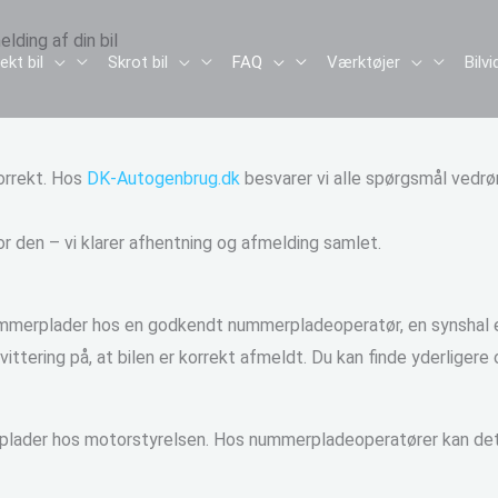
ding af din bil
kt bil
Skrot bil
FAQ
Værktøjer
Bilv
korrekt. Hos
DK-Autogenbrug.dk
besvarer vi alle spørgsmål vedr
r den – vi klarer afhentning og afmelding samlet.
 nummerplader hos en godkendt nummerpladeoperatør, en synshal e
ttering på, at bilen er korrekt afmeldt.
Du kan finde yderligere
 plader hos motorstyrelsen. Hos nummerpladeoperatører kan det 