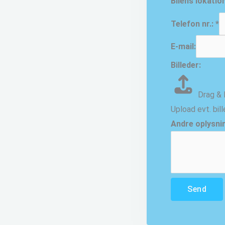
Bilens lokation
Telefon nr.:
*
E-mail:
Billeder:
Drag & 
Upload evt. bil
Andre oplysni
Send