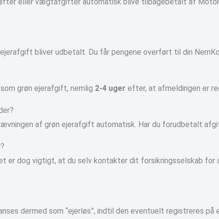
ifter eller vægtafgifter automatisk blive tilbagebetalt af Motors
ejerafgift bliver udbetalt. Du får pengene overført til din NemK
som grøn ejerafgift, nemlig
2-4 uger
efter, at afmeldingen er re
der?
vningen af grøn ejerafgift automatisk. Har du forudbetalt afgif
r?
Det er dog vigtigt, at du selv kontakter dit forsikringsselskab for
 anses dermed som “ejerløs”, indtil den eventuelt registreres på e