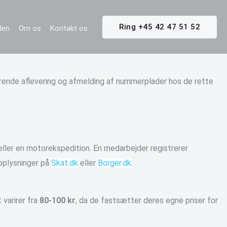
Ring +45 42 47 51 52
iden
Om os
Kontakt os
ørende aflevering og afmelding af nummerplader hos de rette
ller en motorekspedition. En medarbejder registrerer
 oplysninger på
Skat.dk
eller
Borger.dk
.
varirer fra
80-100 kr
, da de fastsætter deres egne priser for