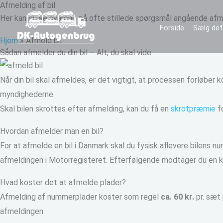
Afmelding af bil
Gå
Her kan du se svarene på ofte stillede spørgsmål angående afmel
til
Forside
Sælg defe
indholdet
Hjem
»
Afmeld bil
Sådan afmelder du din bil – Alt, du skal vide
Når din bil skal afmeldes, er det vigtigt, at processen forløber 
myndighederne.
Skal bilen skrottes efter afmelding, kan du få en
skrotpræmie
fo
Hvordan afmelder man en bil?
For at afmelde en bil i Danmark skal du fysisk aflevere bilens
afmeldingen i Motorregisteret. Efterfølgende modtager du en kvi
Hvad koster det at afmelde plader?
Afmelding af nummerplader koster som regel
ca. 60 kr.
pr. sæt
afmeldingen.