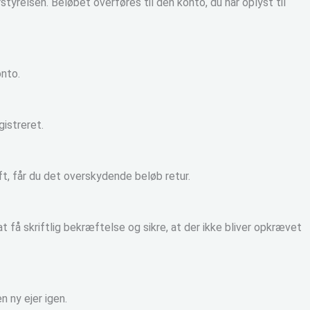
tyrelsen. Beløbet overføres til den konto, du har oplyst til
onto.
gistreret.
t, får du det overskydende beløb retur.
 at få skriftlig bekræftelse og sikre, at der ikke bliver opkrævet
n ny ejer igen.