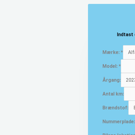
Indtast 
Mærke:
*
Model:
*
Årgang:
Antal km:
Brændstof:
Nummerplade: