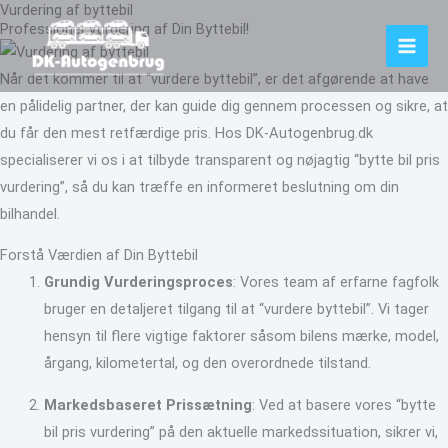
Vurdering af byttebil
Gå
Professionel Vurdering af Din Byttebil!
til
indholdet
Når det kommer til at “vurdere byttebil”, er det afgørende at have
en pålidelig partner, der kan guide dig gennem processen og sikre, at
du får den mest retfærdige pris. Hos DK-Autogenbrug.dk
specialiserer vi os i at tilbyde transparent og nøjagtig “bytte bil pris
vurdering”, så du kan træffe en informeret beslutning om din
bilhandel.
Forstå Værdien af Din Byttebil
Grundig Vurderingsproces
: Vores team af erfarne fagfolk
bruger en detaljeret tilgang til at “vurdere byttebil”. Vi tager
hensyn til flere vigtige faktorer såsom bilens mærke, model,
årgang, kilometertal, og den overordnede tilstand.
Markedsbaseret Prissætning
: Ved at basere vores “bytte
bil pris vurdering” på den aktuelle markedssituation, sikrer vi,