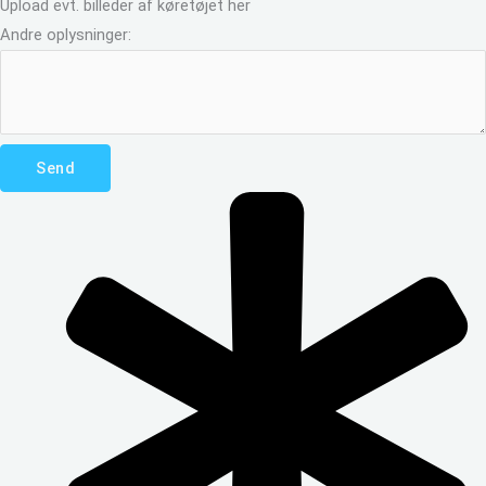
Upload evt. billeder af køretøjet her
Andre oplysninger:
Send