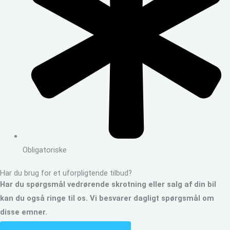
Obligatoriske
Har du brug for et uforpligtende tilbud?
Har du spørgsmål vedrørende skrotning eller salg af din bil
kan du også ringe til os. Vi besvarer dagligt spørgsmål om
disse emner.