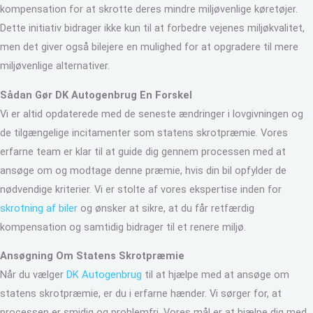
kompensation for at skrotte deres mindre miljøvenlige køretøjer.
Dette initiativ bidrager ikke kun til at forbedre vejenes miljøkvalitet,
men det giver også bilejere en mulighed for at opgradere til mere
miljøvenlige alternativer.
Sådan Gør DK Autogenbrug En Forskel
Vi er altid opdaterede med de seneste ændringer i lovgivningen og
de tilgængelige incitamenter som statens skrotpræmie. Vores
erfarne team er klar til at guide dig gennem processen med at
ansøge om og modtage denne præmie, hvis din bil opfylder de
nødvendige kriterier. Vi er stolte af vores ekspertise inden for
skrotning af biler
og ønsker at sikre, at du får retfærdig
kompensation og samtidig bidrager til et renere miljø.
Ansøgning Om Statens Skrotpræmie
Når du vælger
DK Autogenbrug
til at hjælpe med at ansøge om
statens skrotpræmie, er du i erfarne hænder. Vi sørger for, at
processen er smidig og problemfri. Vores mål er at hjælpe dig med