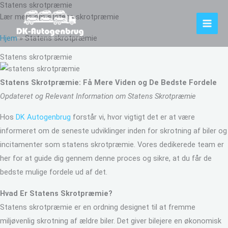
Statens skrotpræmie
Gå
Lær mere om statens skrotpræmie
til
indholdet
Hjem
»
Statens skrotpræmie
Statens skrotpræmie
Statens Skrotpræmie: Få Mere Viden og De Bedste Fordele
Opdateret og Relevant Information om Statens Skrotpræmie
Hos
DK Autogenbrug
forstår vi, hvor vigtigt det er at være
informeret om de seneste udviklinger inden for skrotning af biler og
incitamenter som statens skrotpræmie. Vores dedikerede team er
her for at guide dig gennem denne proces og sikre, at du får de
bedste mulige fordele ud af det.
Hvad Er Statens Skrotpræmie?
Statens skrotpræmie er en ordning designet til at fremme
miljøvenlig skrotning af ældre biler. Det giver bilejere en økonomisk