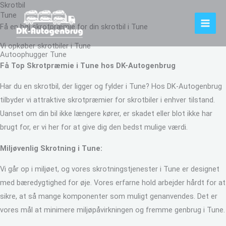
Skrotbil
Gå
Tune
til
Få en høj skrotpræmie for din skrotbil i Tune
indholdet
Vi opkøber skrotbiler i Tune
Autoophugger Tune
Få Top Skrotpræmie i Tune hos DK-Autogenbrug
Har du en skrotbil, der ligger og fylder i Tune? Hos DK-Autogenbrug
tilbyder vi attraktive skrotpræmier for skrotbiler i enhver tilstand.
Uanset om din bil ikke længere kører, er skadet eller blot ikke har
brugt for, er vi her for at give dig den bedst mulige værdi.
Miljøvenlig Skrotning i Tune:
Vi går op i miljøet, og vores skrotningstjenester i Tune er designet
med bæredygtighed for øje. Vores erfarne hold arbejder hårdt for at
sikre, at så mange komponenter som muligt genanvendes. Det er
vores mål at minimere miljøpåvirkningen og fremme genbrug i Tune.