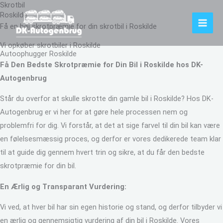
Skrotbil
Gå
Roskilde
til
Få en høj skrotpræmie for din skrotbil i Roskilde
indholdet
Vi opkøber skrotbiler i Roskilde
Autoophugger Roskilde
Få Den Bedste Skrotpræmie for Din Bil i Roskilde hos DK-
Autogenbrug
Står du overfor at skulle skrotte din gamle bil i Roskilde? Hos DK-
Autogenbrug er vi her for at gøre hele processen nem og
problemfri for dig. Vi forstår, at det at sige farvel til din bil kan være
en følelsesmæssig proces, og derfor er vores dedikerede team klar
til at guide dig gennem hvert trin og sikre, at du får den bedste
skrotpræmie for din bil.
En Ærlig og Transparant Vurdering:
Vi ved, at hver bil har sin egen historie og stand, og derfor tilbyder vi
en ærlig og gennemsigtig vurdering af din bil i Roskilde. Vores