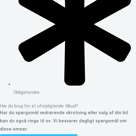
Obligatoriske
Har du brug for et uforpligtende tilbud?
Har du spørgsmål vedrørende skrotning eller salg af din bil
kan du også ringe til os. Vi besvarer dagligt spørgsmål om
disse emner.