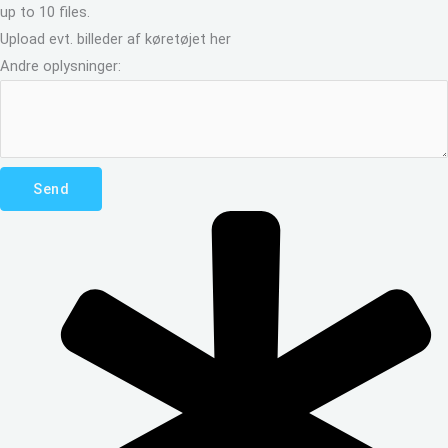
up to 10 files.
Upload evt. billeder af køretøjet her
Andre oplysninger:
Send