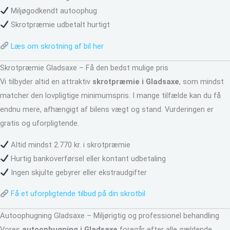
Miljøgodkendt autoophug
Skrotpræmie udbetalt hurtigt
Læs om skrotning af bil her
Skrotpræmie Gladsaxe – Få den bedst mulige pris
Vi tilbyder altid en attraktiv
skrotpræmie i Gladsaxe
, som mindst
matcher den lovpligtige minimumspris. I mange tilfælde kan du få
endnu mere, afhængigt af bilens vægt og stand. Vurderingen er
gratis og uforpligtende.
Altid mindst 2.770 kr. i skrotpræmie
Hurtig bankoverførsel eller kontant udbetaling
Ingen skjulte gebyrer eller ekstraudgifter
Få et uforpligtende tilbud på din skrotbil
Autoophugning Gladsaxe – Miljørigtig og professionel behandling
Vores
autoophugning i Gladsaxe
foregår efter alle gældende