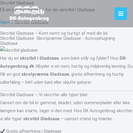
Skrotbil Gladsaxe
Gå
Få en høj skrotpræmie for din skrotbil i Gladsaxe
til
indholdet
Hjem
»
Skrotbil Gladsaxe
Skrotbil Gladsaxe – Kom nemt og hurtigt af med din bil
Skrotbil Gladsaxe- Skrotpræmie Gladsaxe - Autoophugning
Gladsaxe
Har du en
skrotbil i Gladsaxe
, som bare står og fylder? Hos
DK-
Autogenbrug.dk
tilbyder vi en nem, hurtig og miljøvenlig løsning. Du
får en god
skrotpræmie Gladsaxe
, gratis afhentning og hurtig
udbetaling – helt uden bøvl eller skjulte gebyrer.
Skrotbil Gladsaxe – Vi skrotter alle typer biler
Uanset om din bil er gammel, skadet, uden nummerplader eller ikke
længere kan starte, tager vi den med. Hos DK Autogenbrug skrotter
vi alle typer
skrotbil Gladsaxe
– uanset stand og mærke.
Gratis afhentning i Gladsaxe