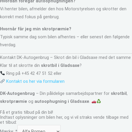
Hvordan foregår autoophugningen?
Vi henter bilen, afmelder den hos Motorstyrelsen og skrotter den
korrekt med fokus på genbrug.
Hvornår får jeg min skrotpræmie?
Typisk samme dag som bilen afhentes – eller senest den følgende
hverdag.
Kontakt DK-Autogenbrug – Skrot din bil i Gladsaxe med det samme
Klar til at skrotte din
skrotbil i Gladsaxe
?
Ring på +45 42 47 51 52 eller
Kontakt os her via formularen
DK-Autogenbrug
– Din pålidelige samarbejdspartner for
skrotbil
,
skrotpræmie
og
autoophugning i Gladsaxe
.
Få et gratis tilbud på din bil!
Indtast oplysninger om bilen her, og vi vil straks vende tilbage med
et tilbud:
Mærke:
*