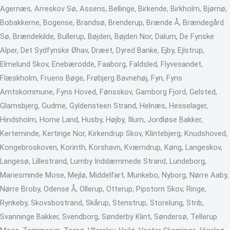
Agernæs, Arreskov Sø, Assens, Bellinge, Birkende, Birkholm, Bjørnø,
Bobakkerne, Bogense, Brandsø, Brenderup, Brænde Å, Brændegård
Sø, Brændekilde, Bullerup, Bøjden, Bøjden Nor, Dalum, De Fynske
Alper, Det Sydfynske Øhav, Dræet, Dyred Banke, Ejby, Ejlstrup,
Elmelund Skov, Enebærodde, Faaborg, Faldsled, Flyvesandet,
Flæskholm, Fruens Bøge, Frøbjerg Bavnehøj, Fyn, Fyns
Amtskommune, Fyns Hoved, Fønsskov, Gamborg Fjord, Gelsted,
Glamsbjerg, Gudme, Gyldensteen Strand, Helnæs, Hesselager,
Hindsholm, Horne Land, Husby, Højby, Illum, Jordløse Bakker,
Kerteminde, Kertinge Nor, Kirkendrup Skov, Klintebjerg, Knudshoved,
Kongebroskoven, Korinth, Korshavn, Kværndrup, Køng, Langeskov,
Langesø, Lillestrand, Lumby Inddæmmede Strand, Lundeborg,
Mariesminde Mose, Mejlø, Middelfart, Munkebo, Nyborg, Nørre Aaby,
Nørre Broby, Odense Å, Ollerup, Otterup, Pipstorn Skov, Ringe,
Rynkeby, Skovsbostrand, Skårup, Stenstrup, Storelung, Strib,
Svanninge Bakker, Svendborg, Sønderby Klint, Søndersø, Tellerup