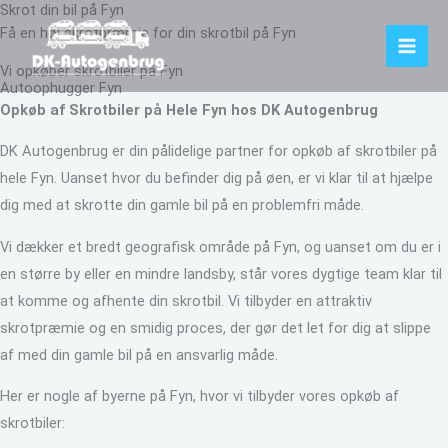
Skrot din bil på Fyn
Gå
Få en høj skrotpræmie for din skrotbil på Fyn
til
indholdet
Vi opkøber skrotbiler på Fyn
Autoophugger Fyn
Opkøb af Skrotbiler på Hele Fyn hos DK Autogenbrug
DK Autogenbrug er din pålidelige partner for opkøb af skrotbiler på
hele Fyn. Uanset hvor du befinder dig på øen, er vi klar til at hjælpe
dig med at skrotte din gamle bil på en problemfri måde.
Vi dækker et bredt geografisk område på Fyn, og uanset om du er i
en større by eller en mindre landsby, står vores dygtige team klar til
at komme og afhente din skrotbil. Vi tilbyder en attraktiv
skrotpræmie og en smidig proces, der gør det let for dig at slippe
af med din gamle bil på en ansvarlig måde.
Her er nogle af byerne på Fyn, hvor vi tilbyder vores opkøb af
skrotbiler: