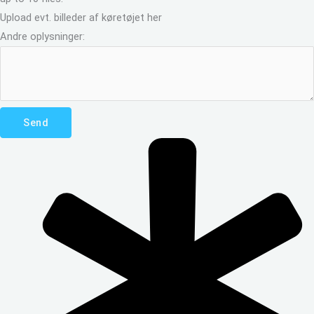
Upload evt. billeder af køretøjet her
Andre oplysninger:
Send