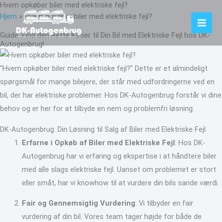
Hvem opkøber biler med elektriske fejl?
Gå
Hjem
»
Hvem opkøber biler med elektriske fejl?
til
indholdet
Guide: Find den Rette Køber til Din Bil med Elektriske Fejl hos DK-
Autogenbrug!
“Hvem opkøber biler med elektriske fejl?” Dette er et almindeligt
spørgsmål for mange bilejere, der står med udfordringerne ved en
bil, der har elektriske problemer. Hos DK-Autogenbrug forstår vi dine
behov og er her for at tilbyde en nem og problemfri løsning.
DK-Autogenbrug: Din Løsning til Salg af Biler med Elektriske Fejl
Erfarne i Opkøb af Biler med Elektriske Fejl
: Hos DK-
Autogenbrug har vi erfaring og ekspertise i at håndtere biler
med alle slags elektriske fejl. Uanset om problemet er stort
eller småt, har vi knowhow til at vurdere din bils sande værdi.
Fair og Gennemsigtig Vurdering
: Vi tilbyder en fair
vurdering af din bil. Vores team tager højde for både de