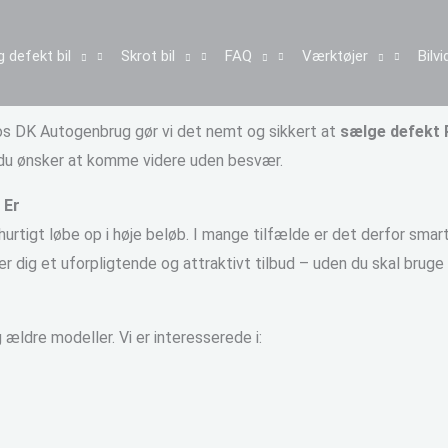
 defekt bil
Skrot bil
FAQ
Værktøjer
Bilv
Hos DK Autogenbrug gør vi det nemt og sikkert at
sælge defekt
r du ønsker at komme videre uden besvær.
 Er
rtigt løbe op i høje beløb. I mange tilfælde er det derfor smar
er dig et uforpligtende og attraktivt tilbud – uden du skal bruge 
ældre modeller. Vi er interesserede i: