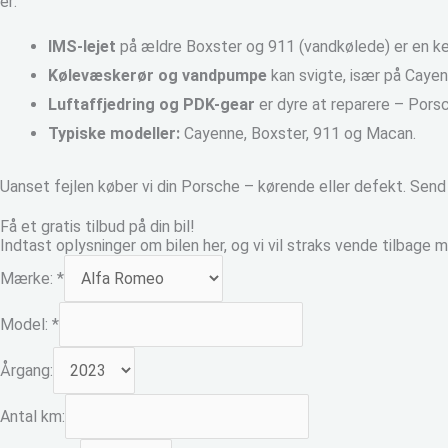
er:
IMS-lejet
på ældre Boxster og 911 (vandkølede) er en k
Kølevæskerør og vandpumpe
kan svigte, især på Cayen
Luftaffjedring og PDK-gear
er dyre at reparere – Pors
Typiske modeller:
Cayenne, Boxster, 911 og Macan.
Uanset fejlen køber vi din Porsche – kørende eller defekt. Send o
Få et gratis tilbud på din bil!
Indtast oplysninger om bilen her, og vi vil straks vende tilbage m
Mærke:
*
Model:
*
Årgang:
Antal km: