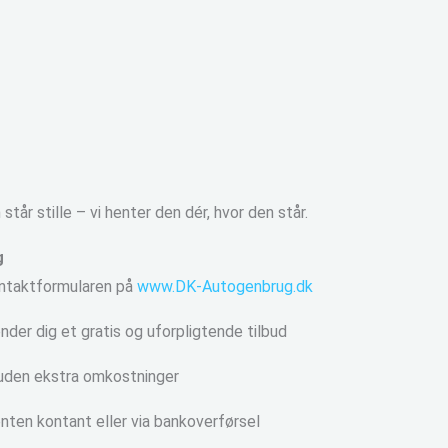
står stille – vi henter den dér, hvor den står.
g
ontaktformularen på
www.DK-Autogenbrug.dk
der dig et gratis og uforpligtende tilbud
g uden ekstra omkostninger
ten kontant eller via bankoverførsel