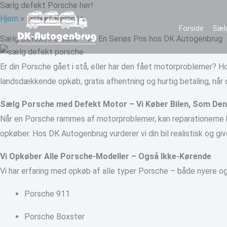
Sælg defekt Porsche her!
Gå
Hjem
»
Defekt Porsche
til
Forside
Sælg
indholdet
Sælg Defekt Porsche – Få En Seriøs Pris hos DK Autogenbrug
Er din Porsche gået i stå, eller har den fået motorproblemer? 
landsdækkende opkøb, gratis afhentning og hurtig betaling, nå
Sælg Porsche med Defekt Motor – Vi Køber Bilen, Som Den
Når en Porsche rammes af motorproblemer, kan reparationerne hu
opkøber. Hos DK Autogenbrug vurderer vi din bil realistisk og giv
Vi Opkøber Alle Porsche-Modeller – Også Ikke-Kørende
Vi har erfaring med opkøb af alle typer Porsche – både nyere og 
Porsche 911
Porsche Boxster