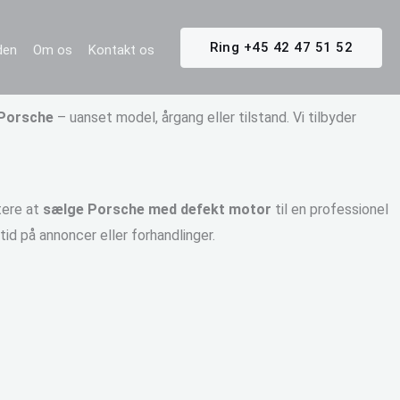
Ring +45 42 47 51 52
iden
Om os
Kontakt os
 Porsche
– uanset model, årgang eller tilstand. Vi tilbyder
tere at
sælge Porsche med defekt motor
til en professionel
tid på annoncer eller forhandlinger.