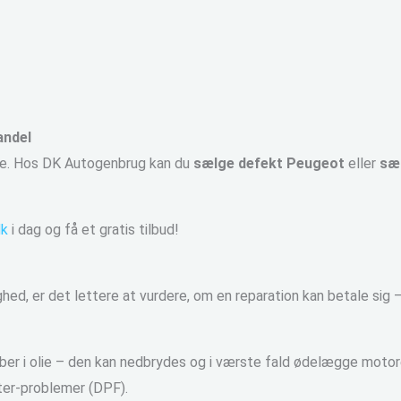
andel
ndle. Hos DK Autogenbrug kan du
sælge defekt Peugeot
eller
sæ
dk
i dag og få et gratis tilbud!
d, er det lettere at vurdere, om en reparation kan betale sig – 
øber i olie – den kan nedbrydes og i værste fald ødelægge motor
lter-problemer (DPF).