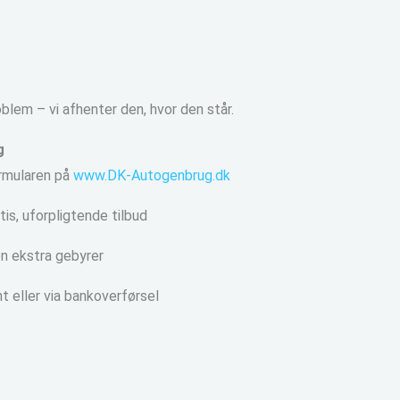
oblem – vi afhenter den, hvor den står.
g
ormularen på
www.DK-Autogenbrug.dk
tis, uforpligtende tilbud
en ekstra gebyrer
t eller via bankoverførsel