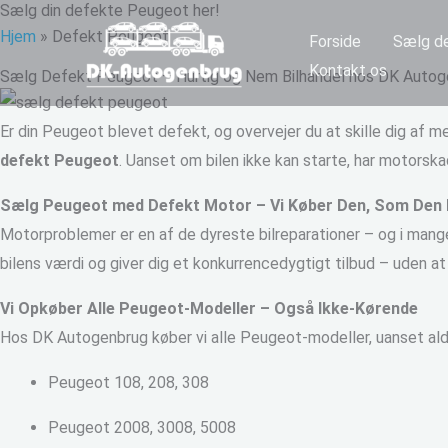
Sælg din defekte Peugeot her!
Gå
Hjem
»
Defekt Peugeot
Forside
Sælg de
til
Kontakt os
indholdet
Sælg Defekt Peugeot – Hurtig og Nem Bilhandel hos DK Autog
Er din Peugeot blevet defekt, og overvejer du at skille dig af 
defekt Peugeot
. Uanset om bilen ikke kan starte, har motorskade
Sælg Peugeot med Defekt Motor – Vi Køber Den, Som Den 
Motorproblemer er en af de dyreste bilreparationer – og i mange 
bilens værdi og giver dig et konkurrencedygtigt tilbud – uden at
Vi Opkøber Alle Peugeot-Modeller – Også Ikke-Kørende
Hos DK Autogenbrug køber vi alle Peugeot-modeller, uanset alde
Peugeot 108, 208, 308
Peugeot 2008, 3008, 5008