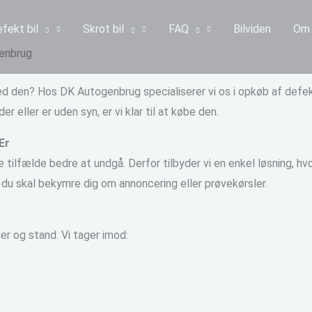
fekt bil
Skrot bil
FAQ
Bilviden
Om 
enbrug
med den? Hos DK Autogenbrug specialiserer vi os i opkøb af defek
r eller er uden syn, er vi klar til at købe den.
Er
tilfælde bedre at undgå. Derfor tilbyder vi en enkel løsning, hv
 du skal bekymre dig om annoncering eller prøvekørsler.
r og stand. Vi tager imod: