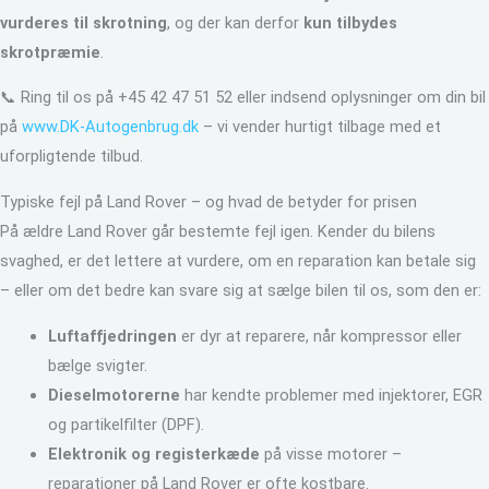
vurderes til skrotning
, og der kan derfor
kun tilbydes
skrotpræmie
.
📞 Ring til os på +45 42 47 51 52 eller indsend oplysninger om din bil
på
www.DK-Autogenbrug.dk
– vi vender hurtigt tilbage med et
uforpligtende tilbud.
Typiske fejl på Land Rover – og hvad de betyder for prisen
På ældre Land Rover går bestemte fejl igen. Kender du bilens
svaghed, er det lettere at vurdere, om en reparation kan betale sig
– eller om det bedre kan svare sig at sælge bilen til os, som den er:
Luftaffjedringen
er dyr at reparere, når kompressor eller
bælge svigter.
Dieselmotorerne
har kendte problemer med injektorer, EGR
og partikelfilter (DPF).
Elektronik og registerkæde
på visse motorer –
reparationer på Land Rover er ofte kostbare.