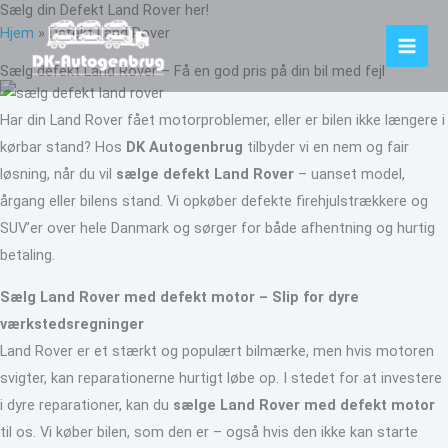
Sælg din Defekt Land Rover her!
Gå
Hjem
»
Defekt Land Rover
til
indholdet
Sælg defekt Land Rover – Få en god pris på din bil med fejl
Har din Land Rover fået motorproblemer, eller er bilen ikke længere i
kørbar stand? Hos
DK Autogenbrug
tilbyder vi en nem og fair
løsning, når du vil
sælge defekt Land Rover
– uanset model,
årgang eller bilens stand. Vi opkøber defekte firehjulstrækkere og
SUV’er over hele Danmark og sørger for både afhentning og hurtig
betaling.
Sælg Land Rover med defekt motor – Slip for dyre
værkstedsregninger
Land Rover er et stærkt og populært bilmærke, men hvis motoren
svigter, kan reparationerne hurtigt løbe op. I stedet for at investere
i dyre reparationer, kan du
sælge Land Rover med defekt motor
til os. Vi køber bilen, som den er – også hvis den ikke kan starte