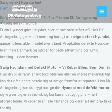
Sælg defekt Hyundai her!
Gå
Hjem
»
Defekt Hyundai
til
indholdet
Sælg Defekt Hyundai – Få En Fair Pris hos DK Autogenbrug
Er din Hyundai gået i stykker, eller er motoren stået af? Hos DK
Autogenbrug gør vi det nemt og hurtigt at
sælge defekt Hyundai
,
uanset bilens alder, model eller stand. Vi opkøber defekte Hyundai-
biler i hele Danmark og sørger for både afhentning og hurtig
betaling – uden besvær.
Sælg Hyundai med Defekt Motor – Vi Køber Bilen, Som Den Er
Hvis din bil er ramt af motorproblemer eller en større mekanisk fejl,
kan det ofte bedre betale sig at sælge fremfor at reparere. Hos DK
Autogenbrug kan du trygt
sælge din Hyundai med defekt motor
,
og vi giver dig en realistisk og konkurrencedygtig pris – helt
uforpligtende. Vi køber biler i alle tilstande og klarer alt det praktiske
for dig.