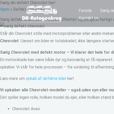
Sælg din defekt Chevrolet her!
Gå
Hjem
»
Defekt Chevrolet
Forside
Sælg de
til
Kontakt os
indholdet
Sælg defekt Chevrolet – Få bilen afhentet og pengene hurtigt 
Står din Chevrolet stille med motorproblemer eller andre mekan
Chevrolet
. Uanset om bilen er totalskadet, ikke længere starter 
Sælg Chevrolet med defekt motor – Vi klarer det hele for d
En motorskade kan være både dyr og besværlig at få repareret
opkøber. Vi står for hele processen – fra vurdering til afhentning
Læs mere om
opkøb af defekte biler
her!
Vi opkøber alle Chevrolet-modeller – også uden syn eller 
Det spiller ingen rolle, hvilken model du ejer, eller hvilken stand b
Chevrolet Aveo