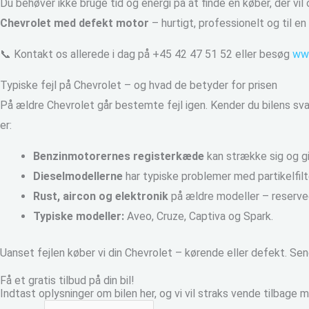
Du behøver ikke bruge tid og energi på at finde en køber, der vil
Chevrolet med defekt motor
– hurtigt, professionelt og til en 
📞 Kontakt os allerede i dag på +45 42 47 51 52 eller besøg
ww
Typiske fejl på Chevrolet – og hvad de betyder for prisen
På ældre Chevrolet går bestemte fejl igen. Kender du bilens svag
er:
Benzinmotorernes registerkæde
kan strække sig og g
Dieselmodellerne
har typiske problemer med partikelfil
Rust, aircon og elektronik
på ældre modeller – reserve
Typiske modeller:
Aveo, Cruze, Captiva og Spark.
Uanset fejlen køber vi din Chevrolet – kørende eller defekt. Send
Få et gratis tilbud på din bil!
Indtast oplysninger om bilen her, og vi vil straks vende tilbage m