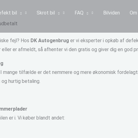
fekt bil
Skrot bil
FAQ
Bilviden
Om 
udbetalt
iske fejl? Hos
DK Autogenbrug
er vi eksperter i opkøb af defek
eller er afmeldt, så afhenter vi den gratis og giver dig en god pr
ig
. I mange tilfælde er det nemmere og mere økonomisk fordelagt
 og hurtig betaling.
nummerplader
ilen er i. Vi køber blandt andet: