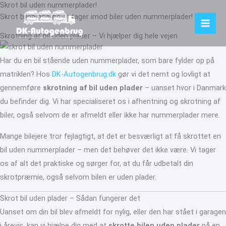
Skrot bil uden nummerplader!
Gå
Skrot bilen hos os, vi tager imod biler uden nummerplader!
til
indholdet
Skrotning af bil uden plader – Vi hjælper dig hele vejen
Har du en bil stående uden nummerplader, som bare fylder op på
matriklen? Hos
DK-Autogenbrug.dk
gør vi det nemt og lovligt at
gennemføre
skrotning af bil uden plader
– uanset hvor i Danmark
du befinder dig. Vi har specialiseret os i afhentning og skrotning af
biler, også selvom de er afmeldt eller ikke har nummerplader mere.
Mange bilejere tror fejlagtigt, at det er besværligt at få skrottet en
bil uden nummerplader – men det behøver det ikke være. Vi tager
os af alt det praktiske og sørger for, at du får udbetalt din
skrotpræmie, også selvom bilen er uden plader.
Skrot bil uden plader – Sådan fungerer det
Uanset om din bil blev afmeldt for nylig, eller den har stået i garagen
i årevis, kan vi hjælpe dig med at
skrotte bilen uden plader
på en