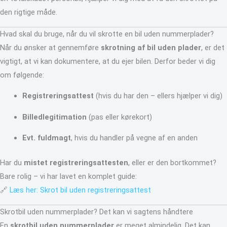
den rigtige måde.
Hvad skal du bruge, når du vil skrotte en bil uden nummerplader?
Når du ønsker at gennemføre
skrotning af bil uden plader
, er det
vigtigt, at vi kan dokumentere, at du ejer bilen. Derfor beder vi dig
om følgende:
Registreringsattest
(hvis du har den – ellers hjælper vi dig)
Billedlegitimation
(pas eller kørekort)
Evt. fuldmagt
, hvis du handler på vegne af en anden
Har du
mistet registreringsattesten
, eller er den bortkommet?
Bare rolig – vi har lavet en komplet guide:
🔗
Læs her: Skrot bil uden registreringsattest
Skrotbil uden nummerplader? Det kan vi sagtens håndtere
En
skrotbil uden nummerplader
er meget almindelig. Det kan