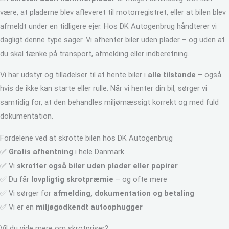
være, at pladerne blev afleveret til motorregistret, eller at bilen blev
afmeldt under en tidligere ejer. Hos DK Autogenbrug håndterer vi
dagligt denne type sager. Vi afhenter biler uden plader – og uden at
du skal tænke på transport, afmelding eller indberetning.
Vi har udstyr og tilladelser til at hente biler i
alle tilstande
– også
hvis de ikke kan starte eller rulle. Når vi henter din bil, sørger vi
samtidig for, at den behandles miljømæssigt korrekt og med fuld
dokumentation.
Fordelene ved at skrotte bilen hos DK Autogenbrug
✅
Gratis afhentning
i hele Danmark
✅ Vi
skrotter også biler uden plader eller papirer
✅ Du får
lovpligtig skrotpræmie
– og ofte mere
✅ Vi sørger for
afmelding, dokumentation og betaling
✅ Vi er en
miljøgodkendt autoophugger
Vil du vide mere om skrotpriser?