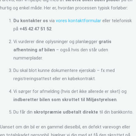
hurtig og enkel måde. Her er, hvordan processen typisk forløber:
Du kontakter os
via
vores kontaktformular
eller telefonisk
på
+45 42 47 51 52
.
Vi vurderer dine oplysninger og planlægger
gratis
afhentning af bilen
– også hvis den står uden
nummerplader.
Du skal blot kunne dokumentere ejerskab – fx med
registreringsattest eller en købekontrakt.
Vi sørger for afmelding (hvis det ikke allerede er sket) og
indberetter bilen som skrottet til Miljøstyrelsen
.
Du får din
skrotpræmie udbetalt direkte
til din bankkonto.
Uanset om din bil er en gammel dieselbil, en defekt varevogn eller
en totalskadet personbil, hjælper vi dig med at få den skrottet på